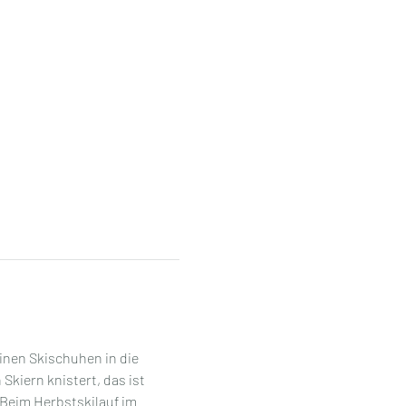
nen Skischuhen in die 
kiern knistert, das ist 
             Beim Herbstskilauf im 