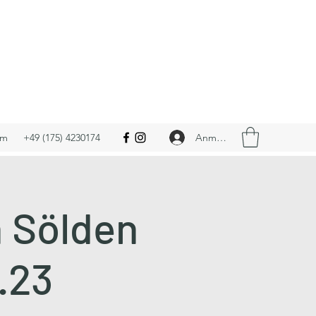
Anmelden
om
+49 (175) 4230174
n Sölden
1.23