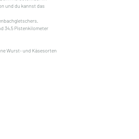
on und du kannst das 
enbachgletschers. 
nd 34,5 Pistenkilometer 
eine Wurst- und Käsesorten 