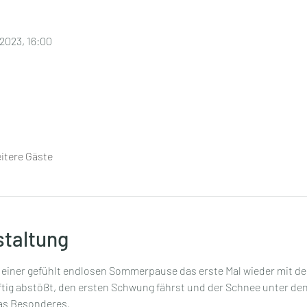
 2023, 16:00
itere Gäste
staltung
 einer gefühlt endlosen Sommerpause das erste Mal wieder mit dei
ftig abstößt, den ersten Schwung fährst und der Schnee unter den S
                                                                                                   