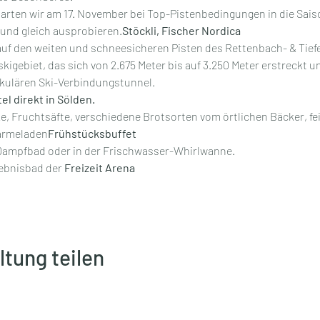
tarten wir am 17. November bei Top-Pistenbedingungen in die Sais
 und
 gleich ausprobieren.
Stöckli, Fischer
 Nordica
uf den weiten und schneesicheren Pisten des Rettenbach- & Tief
kigebiet, das sich von 2.675 Meter bis auf 3.250 Meter erstreckt u
kulären Ski-Verbindungstunnel.
el direkt in Sölden.
e, Fruchtsäfte, verschiedene Brotsorten vom örtlichen Bäcker, f
armeladen
Frühstücksbuffet 
 Dampfbad oder in der Frischwasser-Whirlwanne.
lebnisbad der 
Freizeit Arena
ltung teilen