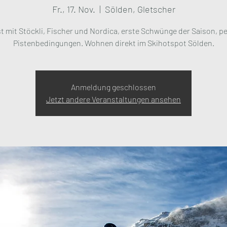
Fr., 17. Nov.
  |  
Sölden, Gletscher
st mit Stöckli, Fischer und Nordica, erste Schwünge der Saison, pe
Pistenbedingungen. Wohnen direkt im Skihotspot Sölden.
Anmeldung geschlossen
Jetzt andere Veranstaltungen ansehen